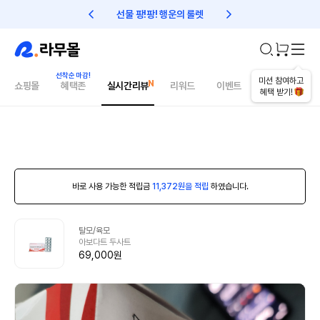
선물 팡!팡! 행운의 룰렛
친구초대 1만원 리워드!
미션 참여하고
쇼핑몰
혜택존
실시간리뷰
리워드
이벤트
건강매거진
혜택 받기!
바로 사용 가능한 적립금
11,372원을 적립
하였습니다.
탈모/육모
아보다트 두사트
69,000원