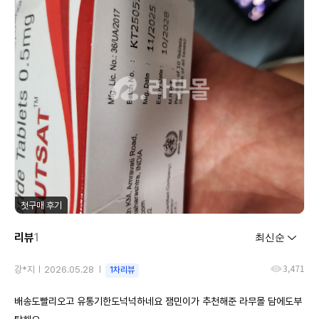
첫구매 후기
리뷰
1
3,471
강*지
2026.05.28
1차리뷰
배송도빨리오고 유통기한도넉넉하네요 잼민이가 추천해준 라무몰 담에도부