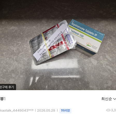
첫구매 후기
리뷰
1
3,
akaotalk_4449043***
2026.05.29
1차리뷰