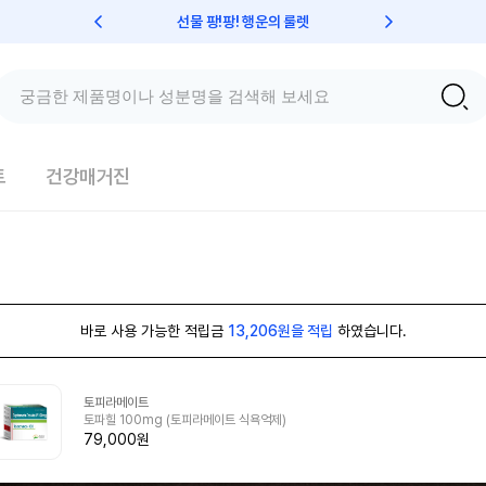
선물 팡!팡! 행운의 룰렛
친구초대 
트
건강매거진
바로 사용 가능한 적립금
13,206원을 적립
하였습니다.
토피라메이트
토파힐 100mg (토피라메이트 식욕억제)
79,000원