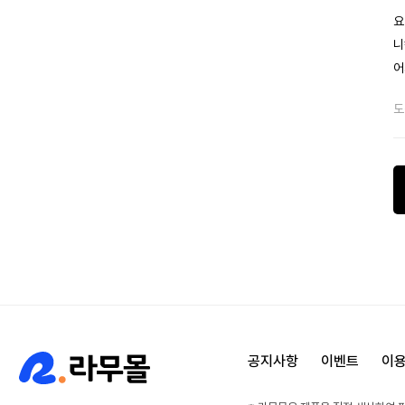
요
니
어
도
공지사항
이벤트
이