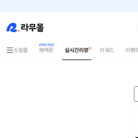
쇼핑몰
혜택존
실시간리뷰
리워드
이벤