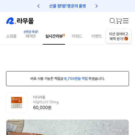
선물 팡!팡! 행운의 룰렛
친구초대 1만원 리워드!
미션 참여하고
쇼핑몰
혜택존
실시간리뷰
리워드
이벤트
건강매거진
혜택 받기!
바로 사용 가능한 적립금
8,700원을 적립
하였습니다.
타다라필
비달리스타 10mg
60,000원