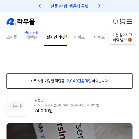
선물 팡!팡! 행운의 룰렛
친구초대 1만원 리워드!
미션 참여하고
쇼핑몰
혜택존
실시간리뷰
리워드
이벤트
건강매거진
혜택 받기!
바로 사용 가능한 적립금
12,040원을 적립
하였습니다.
고혈압
라식스 토르시놀 40mg (토르세미드 40mg)
74,000원