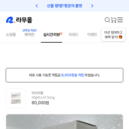
선물 팡!팡! 행운의 룰렛
친구초대 1만원 리워드!
미션 참여하고
쇼핑몰
혜택존
실시간리뷰
리워드
이벤트
건강매거진
혜택 받기!
바로 사용 가능한 적립금
8,500원을 적립
하였습니다.
타다라필
비달리스타 5mg
60,000원