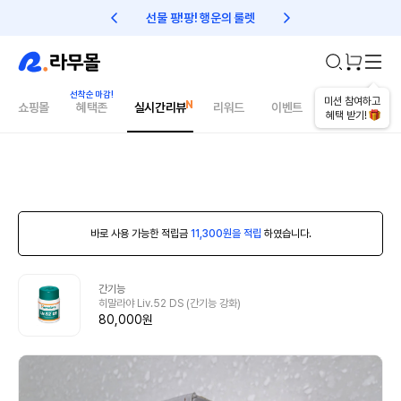
선물 팡!팡! 행운의 룰렛
친구초대 1만원 리워드!
미션 참여하고
쇼핑몰
혜택존
실시간리뷰
리워드
이벤트
건강매거진
혜택 받기!
바로 사용 가능한 적립금
11,300원을 적립
하였습니다.
간기능
히말라야 Liv.52 DS (간기능 강화)
80,000원