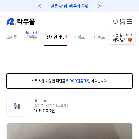
선물 팡!팡! 행운의 룰렛
친구초대 1만원 리워드!
미션 참여하고
쇼핑몰
혜택존
실시간리뷰
리워드
이벤트
건강매거진
혜택 받기!
바로 사용 가능한 적립금
5,000원을 적립
하였습니다.
실데나필
실주브 50mg (필름형)
105,000원