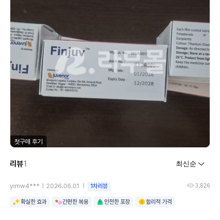
첫구매 후기
리뷰
1
3,826
yimw4***
2026.06.01
1차리뷰
확실한 효과
간편한 복용
안전한 포장
합리적 가격