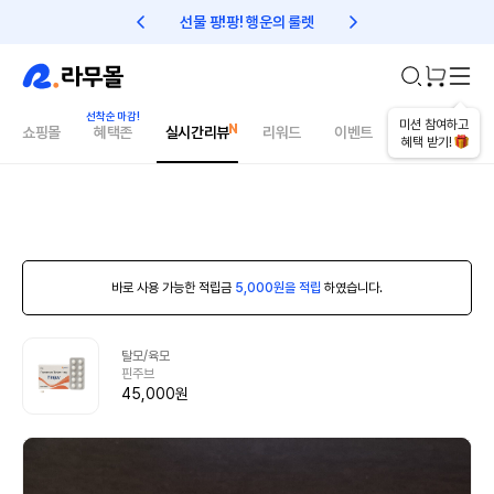
선물 팡!팡! 행운의 룰렛
친구초대 1만원 리워드!
미션 참여하고
쇼핑몰
혜택존
실시간리뷰
리워드
이벤트
건강매거진
혜택 받기!
바로 사용 가능한 적립금
5,000원을 적립
하였습니다.
탈모/육모
핀주브
45,000원