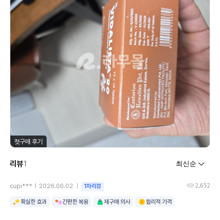
첫구매 후기
리뷰
1
2,652
cupi***
2026.06.02
1차리뷰
확실한 효과
간편한 복용
재구매 의사
합리적 가격