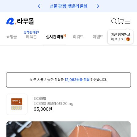
선물 팡!팡! 행운의 룰렛
친구초대 1만원 리워드!
미션 참여하고
쇼핑몰
혜택존
실시간리뷰
리워드
이벤트
건강매거진
혜택 받기!
바로 사용 가능한 적립금
12,063원을 적립
하였습니다.
타다라필
타다라필 비달리스타 20mg
65,000원