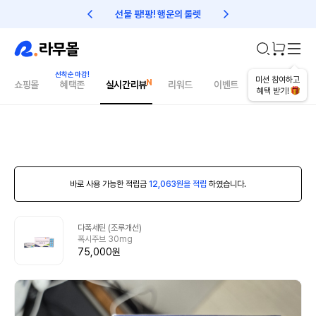
선물 팡!팡! 행운의 룰렛
친구초대 1만원 리워드!
미션 참여하고
쇼핑몰
혜택존
실시간리뷰
리워드
이벤트
건강매거진
혜택 받기!
바로 사용 가능한 적립금
12,063원을 적립
하였습니다.
다폭세틴 (조루개선)
폭시주브 30mg
75,000원