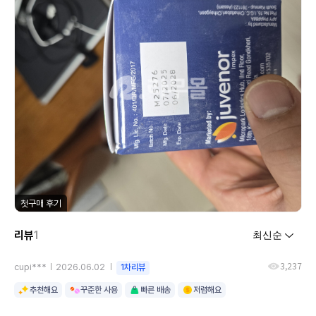
첫구매 후기
리뷰
1
3,237
cupi***
2026.06.02
1차리뷰
추천해요
꾸준한 사용
빠른 배송
저렴해요