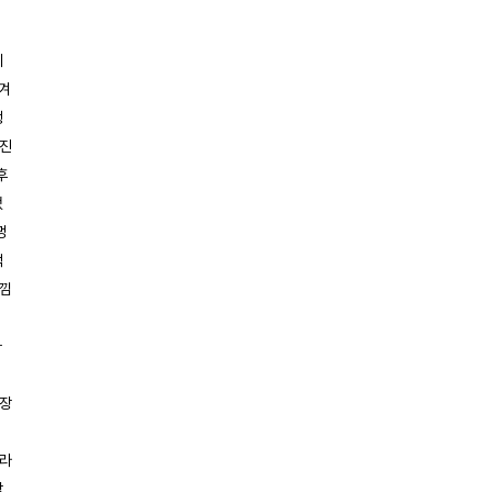
니
남겨
챙
사진
후
었
멍
적
느낌
가
심장
태라
찾