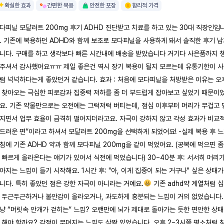
확실한 효과
간편한 복용
안전한 포장
합리적 가격
다피닐 모달러트 200mg 후기 ADHD 진단받고 치료를 하고 있는 30대 직장인입
. 기존에 복용하던 ADHD와 함께 보조로 모다피닐을 사용하게 돼서 솔직한 후기 
니다. 구매를 하고 생각보다 빠른 시간내에 배송을 받았습니다 거기다 사은품까지 
주셔서 감사했어요ㅠㅠ 제일 좋은건 역시 장기 복용이 될지 모르는데 유통기한이 
럼 넉넉하다는게 좋았던거 같습니다. 효과 : 처음에 모다피닐을 처방받은 이유는 오
 찾아오는 극심한 피로감과 집중력 저하를 좀 더 부드럽게 잡아보고 싶었기 때문이
요. 기존 약물만으로는 오전에는 그럭저럭 버티는데, 점심 이후부터 머리가 무겁고 
지면서 업무 효율이 급격히 떨어지더라고요. 자극이 강하지 않고 각성 효과가 비교
드러운 편”이라고 하셔서 모달러트 200mg을 선택하게 되었어요! -실제 복용 후 
침에 기존 ADHD 약과 함께 모다피닐 200mg을 같이 먹었어요. (공복에 먹으면 좀
 빠르게 올라온다는 얘기가 있어서 식전에 먹었습니다) 30~40분 후: 서서히 머리
아지는 느낌이 들기 시작해요. 1시간 후: "아, 이게 집중이 되는 거구나" 싶은 상태가
니다. 특히 좋았던 점은 강한 자극이 아니라는 거예요.
기존 adhd약 계열처럼 
 두근두근하거나 불안감이 올라오거나, 과도하게 흥분되는 느낌이 거의 없었습니다.
냥 “머릿속 안개가 걷히는” 느낌? 오랜만에 뇌가 제대로 돌아가는 듯한 편안한 상
 해야 할까요? 감정이 무뎌지는 느낌도 살짝 있었습니다. 오후 2~3시쯤 평소처럼 