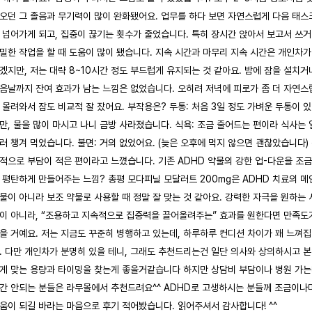
오던 그 졸음과 무기력이 많이 완화됐어요. 업무를 하다 보면 자연스럽게 다음 태스
 넘어가게 되고, 집중이 끊기는 횟수가 줄었습니다. 특히 장시간 앉아서 보고서 쓰
밀한 작업을 할 때 도움이 많이 됐습니다. 지속 시간과 마무리 지속 시간은 개인차가
겠지만, 저는 대략 8~10시간 정도 부드럽게 유지되는 것 같아요. 밤에 잠을 설치거
음날까지 잔여 효과가 남는 느낌은 없었습니다. 오히려 저녁에 피로가 좀 더 자연스
 몰려와서 잠도 비교적 잘 잤어요. 부작용은? 두통: 처음 3일 정도 가벼운 두통이 
만, 물을 많이 마시고 나니 금방 사라졌습니다. 식욕: 조금 줄어드는 편이라 식사는 
러 챙겨 먹었습니다. 불면: 거의 없었어요. (늦은 오후에 먹지 않으면 괜찮았습니다)
적으로 부담이 적은 편이라고 느꼈습니다. 기존 ADHD 약물의 강한 업-다운을 조금
 평탄하게 만들어주는 느낌? 총평 모다피닐 모달러트 200mg은 ADHD 치료의 메
물이 아니라 보조 약물로 사용할 때 정말 잘 맞는 것 같아요. 강력한 자극을 원하는 
이 아니라, “조용하고 지속적으로 집중력을 끌어올려주는” 효과를 원한다면 만족도
을 거예요. 저는 지금도 꾸준히 병행하고 있는데, 하루하루 컨디션 차이가 꽤 느껴
. 다만 개인차가 분명히 있을 테니, 그래도 추천드리는건 일단 의사와 상의하시고 
게 맞는 용량과 타이밍을 찾는게 좋을거같습니다 하지만 상담비 부담이나 병원 가
간 안되는 분들은 라무몰에서 추천드려요^^ ADHD로 고생하시는 분들께 조금이나
움이 되길 바라는 마음으로 후기 적어봤습니다. 읽어주셔서 감사합니다! ^^