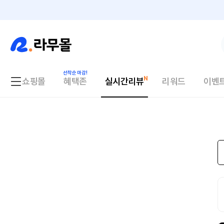
쇼핑몰
혜택존
실시간리뷰
리워드
이벤