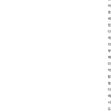
아
로
세
있
다
게
지
부
체
더
약
람
높
다
에
시
도