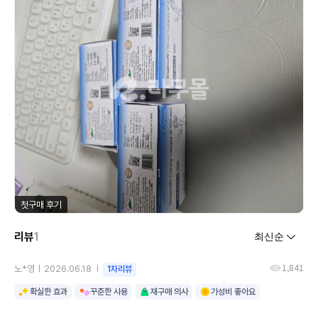
첫구매 후기
리뷰
1
1,841
노*영
2026.06.18
1차리뷰
확실한 효과
꾸준한 사용
재구매 의사
가성비 좋아요