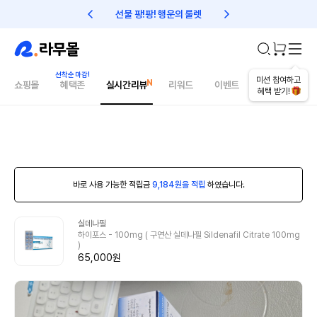
선물 팡!팡! 행운의 룰렛
친구초대 1만원 리워드!
미션 참여하고
쇼핑몰
혜택존
실시간리뷰
리워드
이벤트
건강매거진
혜택 받기!
바로 사용 가능한 적립금
9,184원을 적립
하였습니다.
실데나필
하이포스 - 100mg ( 구연산 실데나필 Sildenafil Citrate 100mg
)
65,000원