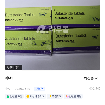
첫구매 후기
리뷰
1
1,542
박*빈
2026.06.19
1차리뷰
안전한 포장
가성비 좋아요
추천해요
간편한 복용