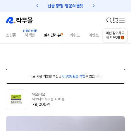
선물 팡!팡! 행운의 룰렛
친구초대 1만원 리워드!
미션 참여하고
쇼핑몰
혜택존
실시간리뷰
리워드
이벤트
건강매거진
혜택 받기!
바로 사용 가능한 적립금
6,828원을 적립
하였습니다.
탈모/육모
아보다트 두타놀 400정
78,000원