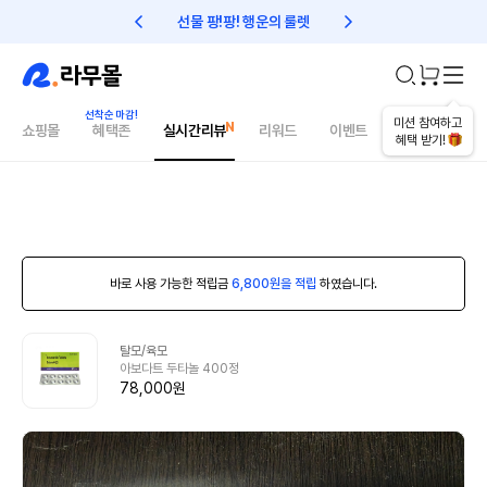
선물 팡!팡! 행운의 룰렛
친구초대 1만원 리워드!
미션 참여하고
쇼핑몰
혜택존
실시간리뷰
리워드
이벤트
건강매거진
혜택 받기!
바로 사용 가능한 적립금
6,800원을 적립
하였습니다.
탈모/육모
아보다트 두타놀 400정
78,000원