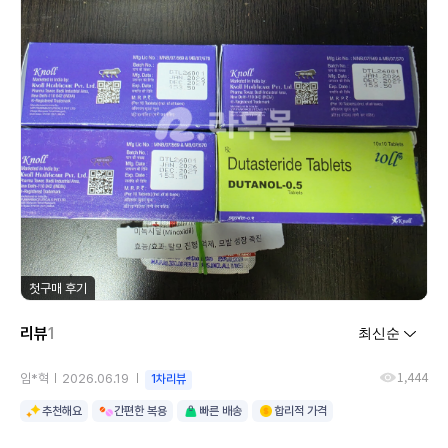
첫구매 후기
리뷰
1
1,444
임*혁
2026.06.19
1차리뷰
추천해요
간편한 복용
빠른 배송
합리적 가격