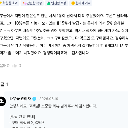
확실한 효과
간편한 복용
안전한 포장
합리적 가격
무몰에서 저번에 같은걸로 한번 사서 1통이 남아서 미리 주문했어요. 쿠폰도 날라와
겸.. 근데 10%쿠폰 사놓고 오고있는데 15%가 발급되는 문자가 와서 5% 손해본 
? ㅋㅋ 아무튼 배송도 1주일조금 넘어 도착했고. 역시나 상자에 떵냄새가 가득. 상
꾸셨으면. 저번에도 그랬는데. ㅋㅋ 구매잘했고.. 다 먹으면 또 구매할께요. 정수리
떄문에 먹기 시작했는데.. 아주 미세하게 좀 채워진거 같기도한데 한 8개월지나서
과가 좀 보이기 시작했어요. 평생먹어야죠머... 감사합니다.
움돼요
0
댓글
1
라무몰 관리자
2026.06.19
안녕하세요, 고객님! 소중한 리뷰 남겨주셔서 감사합니다.
[적립 완료 안내]
· 구매 적립금 2,326P