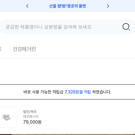
선물 팡!팡! 행운의 룰렛
친구초대 
트
건강매거진
바로 사용 가능한 적립금
7,326원을 적립
하였습니다.
탈모/육모
에프페시아
79,000원