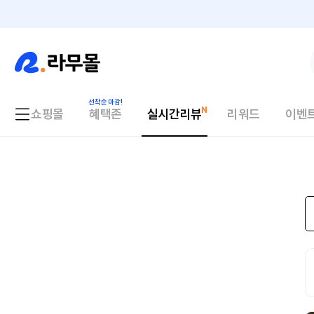
쇼핑몰
혜택존
실시간리뷰
리워드
이벤