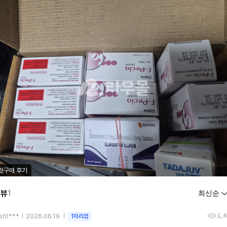
첫구매 후기
리뷰
1
1,
sh1***
2026.06.19
1차리뷰