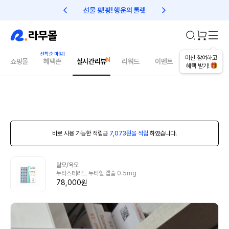
선물 팡!팡! 행운의 룰렛
친구초대 1만원 리워드!
미션 참여하고
쇼핑몰
혜택존
실시간리뷰
리워드
이벤트
건강매거진
혜택 받기!
바로 사용 가능한 적립금
7,073원을 적립
하였습니다.
탈모/육모
두타스테리드 두타힐 캡슐 0.5mg
78,000원