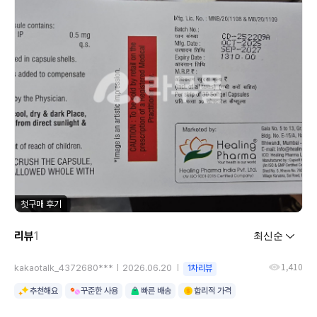
첫구매 후기
리뷰
1
1,410
kakaotalk_4372680***
2026.06.20
1차리뷰
추천해요
꾸준한 사용
빠른 배송
합리적 가격