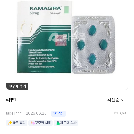
첫구매 후기
리뷰
1
3,607
take1***
2026.06.20
1차리뷰
빠른 효과
꾸준한 사용
재구매 의사