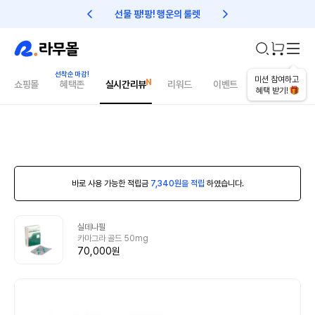
선물 팡!팡! 행운의 룰렛
친구초대 1만원 리워드!
미션 참여하고
쇼핑몰
혜택존
실시간리뷰
리워드
이벤트
건강매거진
혜택 받기!
바로 사용 가능한 적립금
7,340원을 적립
하였습니다.
실데나필
카마그라 골드 50mg
70,000원