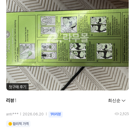
첫구매 후기
리뷰
1
2,925
anti***
2026.06.20
1차리뷰
합리적 가격