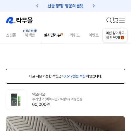
선물 팡!팡! 행운의 룰렛
친구초대 1만원 리워드!
미션 참여하고
쇼핑몰
혜택존
실시간리뷰
리워드
이벤트
건강매거진
혜택 받기!
바로 사용 가능한 적립금
10,517원을 적립
하였습니다.
탈모/육모
투게인 2 (미녹시딜2%함유) 여성전용
60,000원