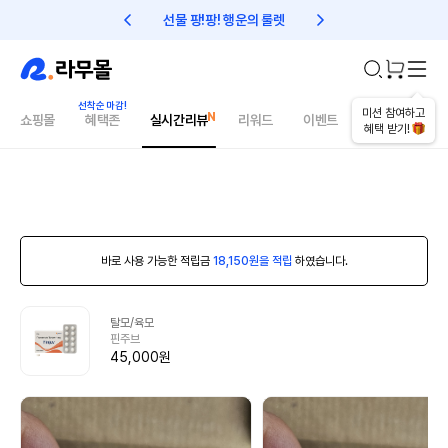
선물 팡!팡! 행운의 룰렛
친구초대 1만원 리워드!
미션 참여하고
쇼핑몰
혜택존
실시간리뷰
리워드
이벤트
건강매거진
혜택 받기!
바로 사용 가능한 적립금
18,150원을 적립
하였습니다.
탈모/육모
핀주브
45,000원