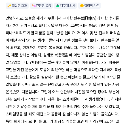
확실한 효과
간편한 복용
재구매 의사
합리적 가격
안녕하세요. 오늘은 제가 라무몰에서 구매한 핀주브(Finjuv)에 대한 후기를
자세하게 남겨보려고 합니다. 탈모 때문에 고민하시는 분들이라면 한 번쯤
피나스테리드 계열 제품을 알아보셨을 텐데요. 저 역시 몇 년 전부터 머리숱
이 예전 같지 않다는 생각이 들면서 다양한 정보를 찾아보다가 핀주브를 알
게 되었고, 현재까지 꾸준히 복용하고 있습니다. 구매 전에는 배송은 괜찮을
지, 제품 상태는 어떨지, 실제로 복용했을 때 어떤 느낌일지 궁금한 점이 정
말 많았습니다. 인터넷에는 짧은 후기들이 많아서 아쉬웠는데, 저와 비슷한
고민을 가진 분들에게 도움이 되었으면 하는 마음으로 최대한 자세하게 작성
해 보겠습니다. 탈모를 실감하게 된 순간 예전에는 탈모가 남의 이야기인 줄
알았습니다. 머리숱도 많은 편이었고 가족 중에서도 심한 탈모가 있는 사람
은 없었기 때문입니다. 그런데 어느 순간부터 사진을 찍으면 정수리 부분이
신경 쓰이기 시작했습니다. 처음에는 조명 때문이라고 생각했습니다. 하지만
시간이 지날수록 머리를 감을 때 빠지는 머리카락 수가 늘어나는 것 같았고,
스타일링을 할 때도 예전보다 볼륨이 잘 살아나지 않는 느낌이 들었습니다.
특히 회사에서 모니터를 보다가 화장실 거울을 보면 이마 라인이 조금씩 넓