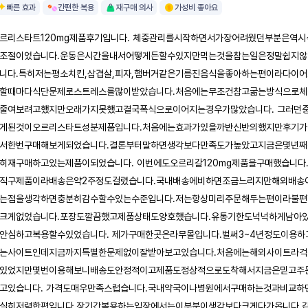
빠른 효과
간편한 복용
재구매 의사
가성비 좋아요
르리스타트120mg제품후기입니다. 체중관리를시작하면서가장어려웠던부분은역시
조절이었습니다.운동은시간을내서어떻게든할수있지만먹는것을참는일은정말쉽지않
니다.특히저는평소치킨,삼겹살,피자,햄버거같은기름진음식을좋아하는편이라다이어
할때마다식단문제로스트레스를많이받았습니다.처음에는무조건참고굶는방식으로체
줄여보려고했지만오래가지못했고결국폭식으로이어지는경우가많았습니다. 그러던
게된것이오르리스타트성분제품입니다.처음에는효과가있을까반신반의했지만후기가
서한번구매해보게되었습니다.결론부터말하면생각보다만족도가높았고지금은몇년째
히재구매하고있는제품이되었습니다. 이번에도오르리갈120mg제품을구매했습니다
직구제품이라배송은약2주정도걸렸습니다.국내배송에비하면조금느리지만해외배송
는점을생각하면충분히감수할수있는수준입니다.저는항상미리주문해두는편이라불편
크게없었습니다.포장도깔끔했고제품상태도양호했습니다.유통기한도넉넉하게남아
안심하고복용할수있었습니다. 제가구매한곳은라무몰입니다.벌써3~4년정도이용하
는사이트인데지금까지특별한문제없이잘받아보고있습니다.처음에는해외사이트라걱
있었지만몇번이용해보니배송도안정적이고제품도정상적으로도착해서지금은믿고주
고있습니다. 가격도매우만족스럽습니다.국내약국이나병원에서구매하는것과비교하
실히저렴한편입니다.장기간복용하는입장에서는이부분이생각보다크게다가옵니다.