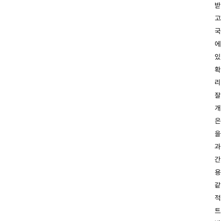
받
고
국
에
있
확
리
잘
개
은
을
과
간
용
같
적
트