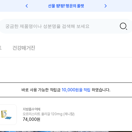
선물 팡!팡! 행운의 룰렛
친구초대 
트
건강매거진
바로 사용 가능한 적립금
10,000원을 적립
하였습니다.
지방흡수억제
오르리스타트 올리갈 120mg (제니칼)
74,000원