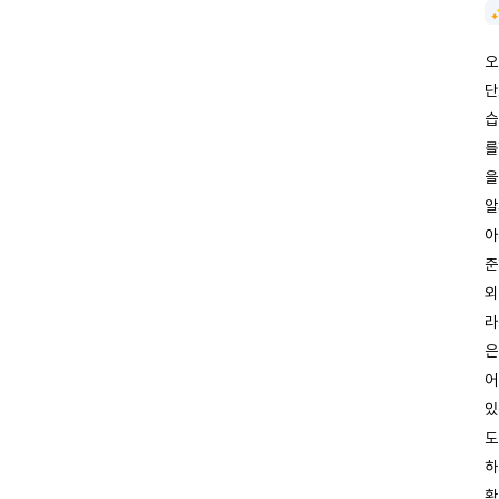
오
단
습
를
을
알
아
준
외
라
은
어
있
도
하
확