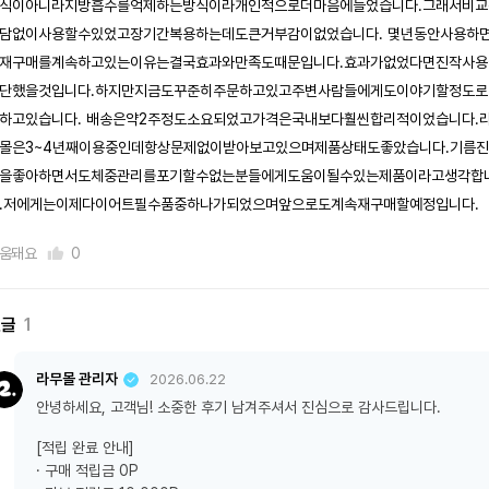
식이아니라지방흡수를억제하는방식이라개인적으로더마음에들었습니다.그래서비교
담없이사용할수있었고장기간복용하는데도큰거부감이없었습니다. 몇년동안사용하
재구매를계속하고있는이유는결국효과와만족도때문입니다.효과가없었다면진작사용
단했을것입니다.하지만지금도꾸준히주문하고있고주변사람들에게도이야기할정도로
하고있습니다. 배송은약2주정도소요되었고가격은국내보다훨씬합리적이었습니다.
몰은3~4년째이용중인데항상문제없이받아보고있으며제품상태도좋았습니다.기름
을좋아하면서도체중관리를포기할수없는분들에게도움이될수있는제품이라고생각합
.저에게는이제다이어트필수품중하나가되었으며앞으로도계속재구매할예정입니다.
움돼요
0
댓글
1
라무몰 관리자
2026.06.22
안녕하세요, 고객님! 소중한 후기 남겨주셔서 진심으로 감사드립니다.
[적립 완료 안내]
· 구매 적립금 0P