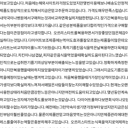
아보고있습니다.처음에는해외사이트라걱정도있었지만몇번이용해보니배송도안정적
제품도정상적으로도착해서지금은믿고주문하고있습니다. 가격도매우만족스럽습니다
내약국이나병원에서구매하는것과비교하면확실히저렴한편입니다.장기간복용하는입
서는이부분이생각보다크게다가옵니다.같은성분제품을보다합리적인가격으로구매할
다는점이큰장점이라고생각합니다. 오르리스타트를복용하면서가장좋았던점은체감
실하다는것입니다.다이어트보조제중에는먹어도효과를잘모르겠는제품들이많은데오
스타트는비교적차이를느끼기쉬웠습니다.특히기름진음식을먹은날복용하면더욱체감
되었습니다.치킨이나삼겹살,피자같은음식을먹었을때확실히도움이된다고느꼈습니다
인적으로는섭취한기름기의상당부분이배출되는느낌을받고있습니다.정확하게측정한
아니지만복용했을때와하지않았을때차이가분명히있었습니다.그래서지금도기름진음
먹을예정이있는날에는챙겨먹고있습니다. 처음복용했을때가가장인상적이었습니다.
가생각보다확실하게느껴져서왜많은사람들이찾는지이해할수있었습니다.현재는오랜
사용한상태라처음만큼강한느낌은아니지만여전히도움이되고있습니다.몇년동안계속
하고있다는것자체가만족도를보여주는것같습니다. 다이어트를하다보면회식이나모
이피할수없는자리가많습니다.예전에는그런약속이생기면걱정부터앞섰지만지금은심
인부담이훨씬줄었습니다.물론이제품만믿고마음껏먹는것은아니지만체중관리에대한
레스를줄여주는역할은충분히해주고있습니다. 오르리스타트는식욕을억지로억제하