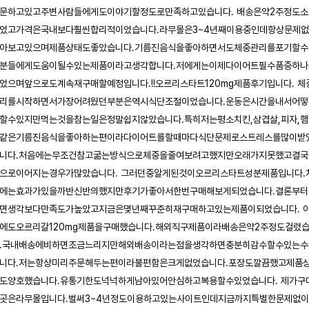
문하고있고주변사람들에게도이야기할정도로만족하고있습니다. 배송은약2주정도소
었고가격은국내보다훨씬합리적이었습니다.라무몰은3~4년째이용중인데항상문제
아보고있으며제품상태도좋았습니다.기름진음식을좋아하면서도체중관리를포기할수
분들에게도움이될수있는제품이라고생각합니다.저에게는이제다이어트필수품중하나
었으며앞으로도계속재구매할예정입니다.!!오르리스타트120mg제품후기입니다. 체
리를시작하면서가장어려웠던부분은역시식단조절이었습니다.운동은시간을내서어떻
할수있지만먹는것을참는일은정말쉽지않았습니다.특히저는평소치킨,삼겹살,피자,햄
같은기름진음식을좋아하는편이라다이어트를할때마다식단문제로스트레스를많이받
니다.처음에는무조건참고굶는방식으로체중을줄여보려고했지만오래가지못했고결국
으로이어지는경우가많았습니다. 그러던중알게된것이오르리스타트성분제품입니다.
에는효과가있을까반신반의했지만후기가좋아서한번구매해보게되었습니다.결론부터
면생각보다만족도가높았고지금은몇년째꾸준히재구매하고있는제품이되었습니다. 
에도오르리갈120mg제품을구매했습니다.해외직구제품이라배송은약2주정도걸렸
.국내배송에비하면조금느리지만해외배송이라는점을생각하면충분히감수할수있는수
니다.저는항상미리주문해두는편이라불편함은크게없었습니다.포장도깔끔했고제품
도양호했습니다.유통기한도넉넉하게남아있어안심하고복용할수있었습니다. 제가구
곳은라무몰입니다.벌써3~4년정도이용하고있는사이트인데지금까지특별한문제없