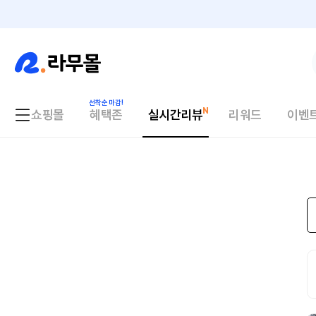
쇼핑몰
혜택존
실시간리뷰
리워드
이벤