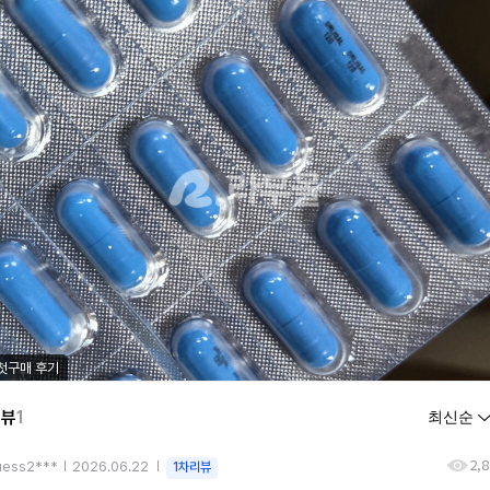
첫구매 후기
리뷰
1
2,
uess2***
2026.06.22
1차리뷰