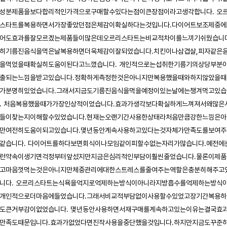
성분제품을보다합리적인가격으로구매할수있다는점이큰장점이라고생각합니다. 오
스타트를복용하면서가장좋았던점은체감이확실하다는것입니다.다이어트보조제중에
어도효과를잘모르겠는제품들이많은데오르리스타트는비교적차이를느끼기쉬웠습니다
히기름진음식을먹은날복용하면더욱체감이잘되었습니다.치킨이나삼겹살,피자같은
을먹었을때확실히도움이된다고느꼈습니다. 개인적으로는섭취한기름기의상당부분
출되는느낌을받고있습니다.정확하게측정한것은아니지만복용했을때와하지않았을때
가분명히있었습니다.그래서지금도기름진음식을먹을예정이있는날에는챙겨먹고있습
. 처음복용했을때가가장인상적이었습니다.효과가생각보다확실하게느껴져서왜많은
들이찾는지이해할수있었습니다.현재는오랜기간사용한상태라처음만큼강한느낌은아
만여전히도움이되고있습니다.몇년동안계속사용하고있다는것자체가만족도를보여주
같습니다. 다이어트를하다보면회식이나모임같이피할수없는자리가많습니다.예전에
런약속이생기면걱정부터앞섰지만지금은심리적인부담이훨씬줄었습니다.물론이제품
고마음껏먹는것은아니지만체중관리에대한스트레스를줄여주는역할은충분히해주고
니다. 오르리스타트는식욕을억지로억제하는방식이아니라지방흡수를억제하는방식
개인적으로더마음에들었습니다.그래서비교적부담없이사용할수있었고장기간복용하
도큰거부감이없었습니다. 몇년동안사용하면서재구매를계속하고있는이유는결국효
만족도때문입니다.효과가없었다면진작사용을중단했을것입니다.하지만지금도꾸준