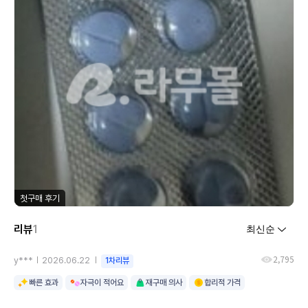
첫구매 후기
리뷰
1
2,795
y***
2026.06.22
1차리뷰
빠른 효과
자극이 적어요
재구매 의사
합리적 가격