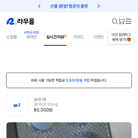
선물 팡!팡! 행운의 룰렛
친구초대 1만원 리워드!
미션 참여하고
쇼핑몰
혜택존
실시간리뷰
리워드
이벤트
건강매거진
혜택 받기!
바로 사용 가능한 적립금
5,000원을 적립
하였습니다.
실데나필
실다트론 50mg
80,000원