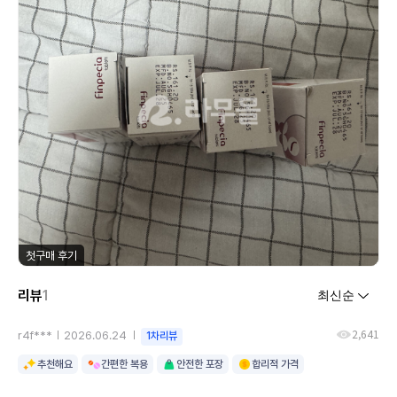
첫구매 후기
리뷰
1
2,641
r4f***
2026.06.24
1차리뷰
추천해요
간편한 복용
안전한 포장
합리적 가격