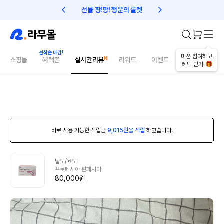
선물 팡!팡! 행운의 룰렛
친구초대 1만원 리워드!
미션 참여하고
쇼핑몰
혜택존
실시간리뷰
리워드
이벤트
건강매거진
혜택 받기!
바로 사용 가능한 적립금
9,015원을 적립
하였습니다.
탈모/육모
프로페시아 핀페시아
80,000원