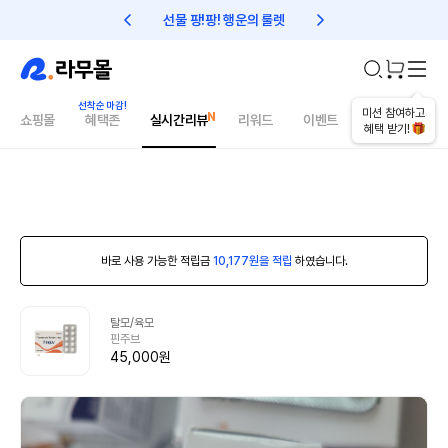
선물 팡!팡! 행운의 룰렛
친구초대 1만원 리워드!
미션 참여하고
쇼핑몰
혜택존
실시간리뷰
리워드
이벤트
건강매거진
혜택 받기!
바로 사용 가능한 적립금
10,177원을 적립
하였습니다.
탈모/육모
핀주브
45,000원