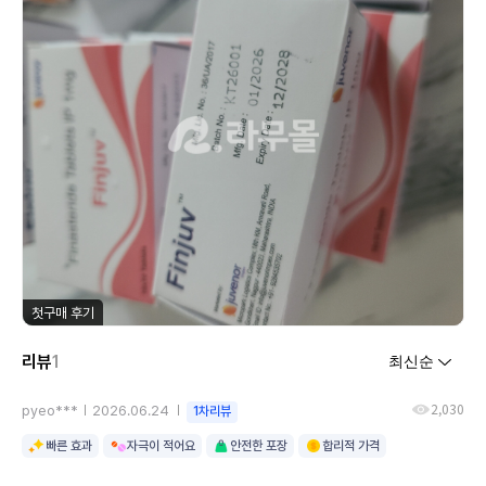
첫구매 후기
리뷰
1
2,030
pyeo***
2026.06.24
1차리뷰
빠른 효과
자극이 적어요
안전한 포장
합리적 가격