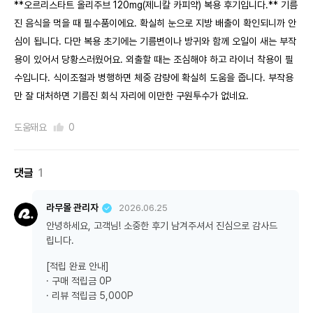
**오르리스타트 올리주브 120mg(제니칼 카피약) 복용 후기입니다.** 기름
진 음식을 먹을 때 필수품이에요. 확실히 눈으로 지방 배출이 확인되니까 안
심이 됩니다. 다만 복용 초기에는 기름변이나 방귀와 함께 오일이 새는 부작
용이 있어서 당황스러웠어요. 외출할 때는 조심해야 하고 라이너 착용이 필
수입니다. 식이조절과 병행하면 체중 감량에 확실히 도움을 줍니다. 부작용
만 잘 대처하면 기름진 회식 자리에 이만한 구원투수가 없네요.
도움돼요
0
댓글
1
라무몰 관리자
2026.06.25
안녕하세요, 고객님! 소중한 후기 남겨주셔서 진심으로 감사드
립니다.
[적립 완료 안내]
· 구매 적립금 0P
· 리뷰 적립금 5,000P