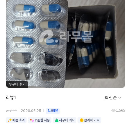
첫구매 후기
리뷰
1
1,565
wn***
2026.06.25
1차리뷰
빠른 효과
꾸준한 사용
재구매 의사
합리적 가격