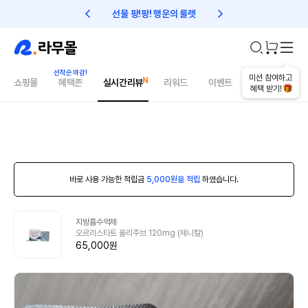
선물 팡!팡! 행운의 룰렛
친구초대 1만원 리워드!
미션 참여하고
쇼핑몰
혜택존
실시간리뷰
리워드
이벤트
건강매거진
혜택 받기!
바로 사용 가능한 적립금
5,000원을 적립
하였습니다.
지방흡수억제
오르리스타트 올리주브 120mg (제니칼)
65,000원