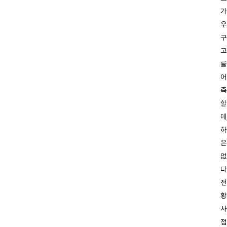
가
우
구
고
를
어
즉
할
데
하
은
없
다
전
황
사
점