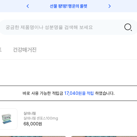
선물 팡!팡! 행운의 룰렛
친구초대 
트
건강매거진
바로 사용 가능한 적립금
17,040원을 적립
하였습니다.
실데나필
실데나필 센포스100mg
68,000원