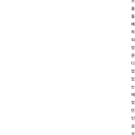
프
을
들
배
히
되
었
문
디
었
있
는
에
었
던
인
요
요