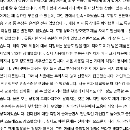
라이버시가 상당히 중요하다고 생각하는데, 외부 포장이 깔끔하게 되어 있어서 내
 쉽게 알 수 없었습니다. 가족과 함께 거주하거나 택배를 대신 받는 상황이 있는 사
에게는 꽤 중요한 부분일 수 있는데, 그런 면에서 만족스러웠습니다. 포장도 튼튼해
송 과정 중 손상된 흔적은 전혀 없었습니다. 개봉 후 제품 상태를 확인했을 때도 특
 이상한 점은 발견되지 않았습니다. 포장 상태가 양호했고 제품 자체도 깔끔하게 보
어 있었습니다. 유통기한 역시 충분히 여유가 있었고 전반적으로 관리가 잘 된 느낌
습니다. 해외 구매 제품에 대해 걱정하는 분들도 많을 텐데 적어도 제가 받은 제품은
제없이 양호한 상태였습니다. 실제 사용에 대한 부분은 개인차가 매우 크기 때문에 
까지나 참고 정도로만 봐주셨으면 합니다. 처음 사용할 때는 기대와 걱정이 동시에 
습니다. 인터넷에는 과장된 후기들도 많고 부작용에 대한 이야기들도 적지 않게 볼 
었기 때문입니다. 그래서 처음에는 무리하지 않고 신중하게 접근했습니다. 개인적
 전반적으로 만족스러운 경험을 할 수 있었습니다. 사용 전과 비교했을 때 자신감 
서 긍정적인 변화를 느낄 수 있었고 기대했던 부분에 대해서도 어느 정도 만족할 수
습니다. 물론 모든 상황이 드라마틱하게 달라지는 것은 아니지만 적어도 제가 기대
 수준에는 충분히 부합했습니다. 무엇보다 심리적인 부분에서 도움이 되었다는 점이
상적이었습니다. 컨디션에 대한 걱정이 줄어들면서 전반적인 자신감도 높아졌고 불
한 스트레스도 감소했습니다. 실제로 이런 문제는 신체적인 요소뿐 아니라 심리적인
소도 크게 작용하는 경우가 많은데, 그런 면에서 긍정적인 경험이었다고 생각합니다