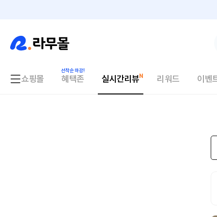
쇼핑몰
혜택존
실시간리뷰
리워드
이벤