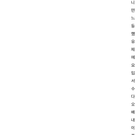
니
떤
느
등
했
유
제
에
요
입
서
수
다
오
배
내
이