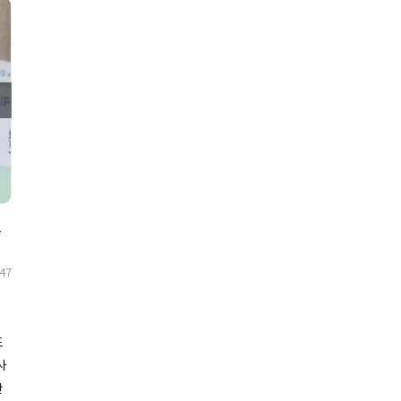
4주 복용 후기
47
포
사
안