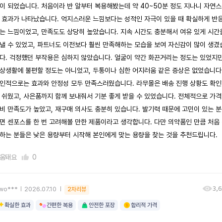
이 되었습니다. 처음이라 반 알부터 복용해봤는데 약 40~50분 정도 지나니 자연
 효과가 나타났습니다. 억지스러운 느낌보다는 성적인 자극이 있을 때 확실하게 반
는 느낌이었고, 만족도도 상당히 높았습니다. 지속 시간도 충분해서 여유 있게 시간
낼 수 있었고, 파트너도 이전보다 훨씬 만족해하는 모습을 보여 자신감이 많이 생겼
다. 걱정했던 부작용은 심하지 않았습니다. 얼굴이 약간 화끈거리는 정도는 있었지
상생활에 불편할 정도는 아니었고, 두통이나 심한 어지러움 같은 증상은 없었습니다
인적으로는 효과와 안정성 모두 만족스러웠습니다. 라무몰은 배송 진행 상황도 확
 쉬웠고, 사은품까지 함께 보내줘서 기분 좋게 받을 수 있었습니다. 전체적으로 가격
비 만족도가 높았고, 재구매 의사도 충분히 있습니다. 발기력 때문에 고민이 있는 
면 센포스를 한 번 고려해볼 만한 제품이라고 생각합니다. 다만 의약품인 만큼 처음
하는 분들은 낮은 용량부터 시작해 본인에게 맞는 용량을 찾는 것을 추천드립니다.
움돼요
0
3,
ywo***
2026.07.10
2차리뷰
확실한 효과
간편한 복용
안전한 포장
합리적 가격