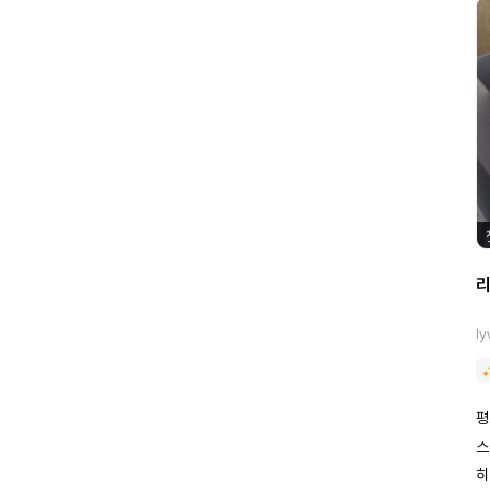
l
평
스
히