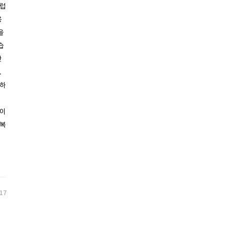
스럽
응
을
습
만
.
인하
분이
 복
617