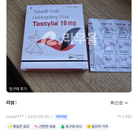
첫구매 후기
리뷰
1
1,882
newpl***
2026.06.25
1차리뷰
확실한 효과
간편한 복용
재구매 의사
합리적 가격