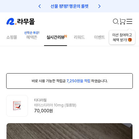
선물 팡!팡! 행운의 룰렛
친구초대 1만원 리워드!
미션 참여하고
쇼핑몰
혜택존
실시간리뷰
리워드
이벤트
건강매거진
혜택 받기!
바로 사용 가능한 적립금
7,250원을 적립
하였습니다.
타다라필
테이스티리아 10mg (필름형)
70,000원