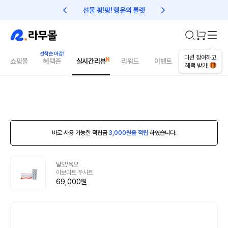
선물 팡!팡! 행운의 룰렛
친구초대 1만원 리워드!
미션 참여하고
쇼핑몰
혜택존
실시간리뷰
리워드
이벤트
건강매거진
혜택 받기!
바로 사용 가능한 적립금
3,000원을 적립
하였습니다.
탈모/육모
아보다트 두사트
69,000원