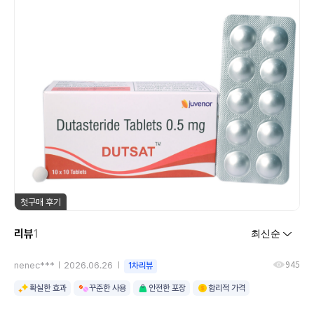
첫구매 후기
리뷰
1
945
nenec***
2026.06.26
1차리뷰
확실한 효과
꾸준한 사용
안전한 포장
합리적 가격