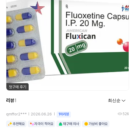
첫구매 후기
리뷰
1
526
qmffor2***
2026.06.26
1차리뷰
추천해요
자극이 적어요
재구매 의사
가성비 좋아요