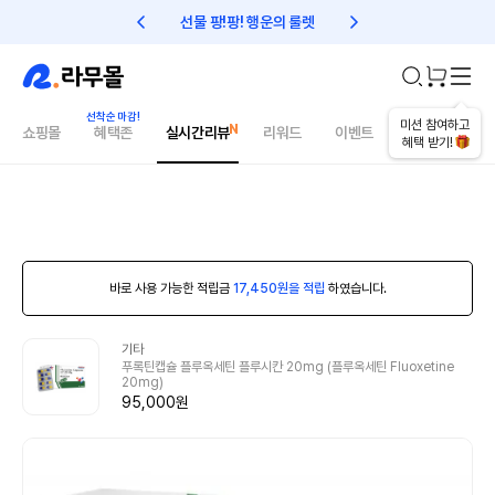
선물 팡!팡! 행운의 룰렛
친구초대 1만원 리워드!
미션 참여하고
쇼핑몰
혜택존
실시간리뷰
리워드
이벤트
건강매거진
혜택 받기!
바로 사용 가능한 적립금
17,450원을 적립
하였습니다.
기타
푸록틴캡슐 플루옥세틴 플루시칸 20mg (플루옥세틴 Fluoxetine
20mg)
95,000원