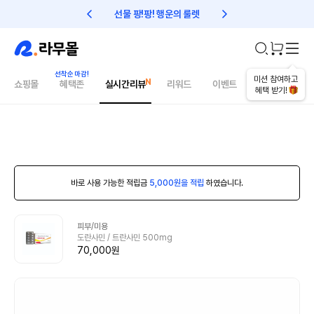
선물 팡!팡! 행운의 룰렛
친구초대 1만원 리워드!
미션 참여하고
쇼핑몰
혜택존
실시간리뷰
리워드
이벤트
건강매거진
혜택 받기!
바로 사용 가능한 적립금
5,000원을 적립
하였습니다.
피부/미용
도란사민 / 트란사민 500mg
70,000원