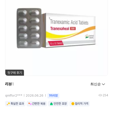
첫구매 후기
리뷰
1
254
qmffor2***
2026.06.26
1차리뷰
확실한 효과
간편한 복용
안전한 포장
합리적 가격