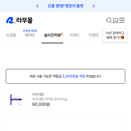
선물 팡!팡! 행운의 룰렛
친구초대 1만원 리워드!
미션 참여하고
쇼핑몰
혜택존
실시간리뷰
리워드
이벤트
건강매거진
혜택 받기!
바로 사용 가능한 적립금
5,000원을 적립
하였습니다.
피라세탐
피라세탐 피라놈 800mg
90,000원