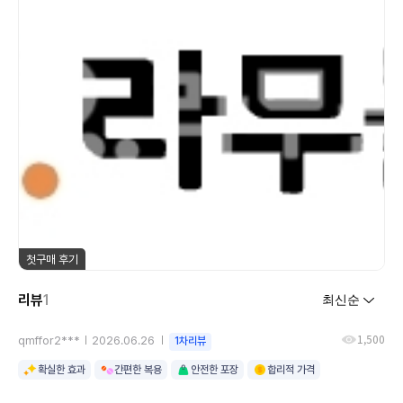
첫구매 후기
리뷰
1
1,500
qmffor2***
2026.06.26
1차리뷰
확실한 효과
간편한 복용
안전한 포장
합리적 가격