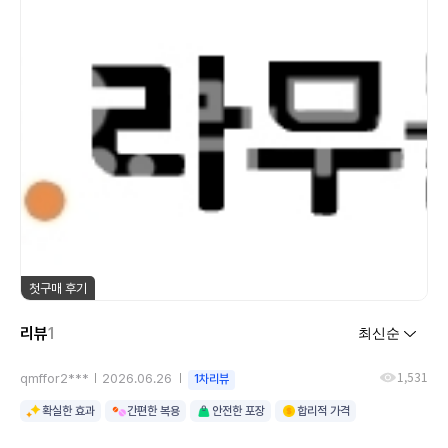
첫구매 후기
리뷰
1
1,531
qmffor2***
2026.06.26
1차리뷰
확실한 효과
간편한 복용
안전한 포장
합리적 가격