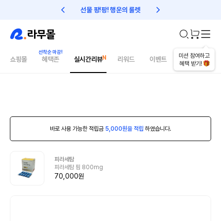
선물 팡!팡! 행운의 룰렛
친구초대 1만원 리워드!
미션 참여하고
쇼핑몰
혜택존
실시간리뷰
리워드
이벤트
건강매거진
혜택 받기!
바로 사용 가능한 적립금
5,000원을 적립
하였습니다.
피라세탐
피라세탐 핌 800mg
70,000원