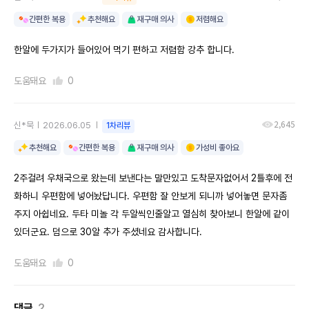
간편한 복용
추천해요
재구매 의사
저렴해요
한알에 두가지가 들어있어 먹기 편하고 저렴함 강추 합니다.
도움돼요
0
2,645
신*묵
2026.06.05
1차리뷰
추천해요
간편한 복용
재구매 의사
가성비 좋아요
2주걸려 우채국으로 왔는데 보낸다는 말만있고 도착문자없어서 2틀후에 전
화하니 우편함에 넣어놨답니다. 우편함 잘 안보게 되니까 넣어놓면 문자좀
주지 아쉽네요. 두타 미놀 각 두알씩인줄알고 열심히 찾아보니 한알에 같이
있더군요. 덤으로 30알 추가 주셨네요 감사합니다.
도움돼요
0
댓글
2