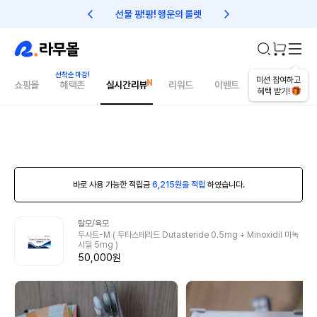
선물 팡!팡! 행운의 룰렛
친구초대 1만원 리워드!
미션 참여하고
쇼핑몰
혜택존
실시간리뷰
리워드
이벤트
건강매거진
혜택 받기!
바로 사용 가능한 적립금
6,215원을 적립
하였습니다.
탈모/육모
두사트-M ( 두타스테리드 Dutasteride 0.5mg + Minoxidil 미녹
시딜 5mg )
50,000원