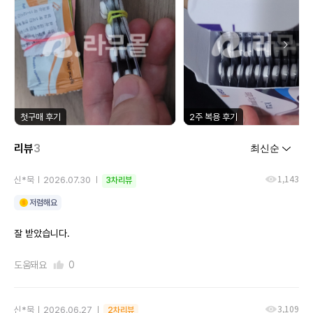
첫구매 후기
2주 복용 후기
리뷰
3
1,143
신*묵
2026.07.30
3차리뷰
저렴해요
잘 받았습니다.
도움돼요
0
3,109
신*묵
2026.06.27
2차리뷰