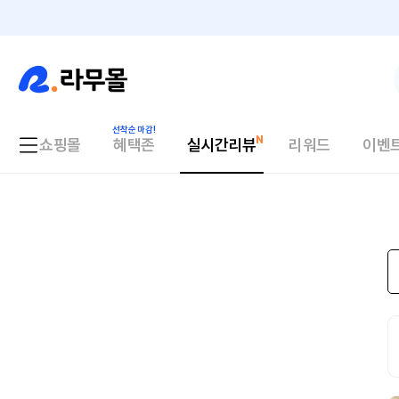
쇼핑몰
혜택존
실시간리뷰
리워드
이벤