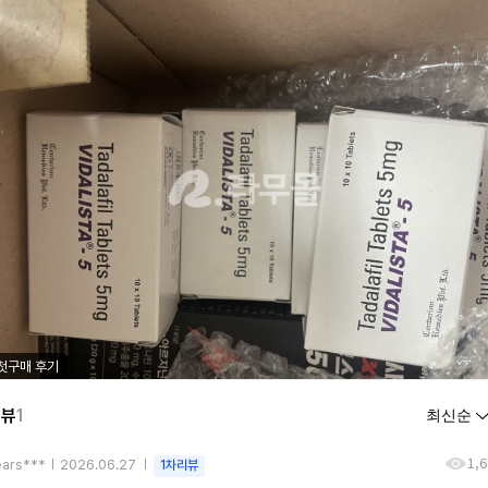
첫구매 후기
리뷰
1
1,
ears***
2026.06.27
1차리뷰