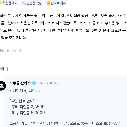
확실한 효과
간편한 복용
합리적 가격
립산 치료에 이거민큼 좋은 약은 웂는거 같아요. 찔끔 찔끔 나오던 오줌 줄기가 정
 돌아왔어요. 처음엔 2.5미리짜리로 시작했는데 5미리가 더 좋아요. 부작용 없고, 
에도 편하고.. 매일 같은 시간대에 한알씩 먹아 줘야 좋아요. 전립선 문제 있으신 분
 적극 추천합니다.
움돼요
0
댓글
1
라무몰 관리자
2026.06.27
안녕하세요, 고객님!
[적립 완료 안내]
· 구매 적립금 2,859P
· 리뷰 적립금 5,000P
소중한 리뷰 남겨주셔서 감사합니다. 앞으로도 좋은 서비스로 보답하겠습니