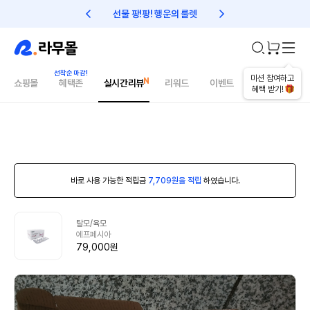
선물 팡!팡! 행운의 룰렛
친구초대 1만원 리워드!
미션 참여하고
쇼핑몰
혜택존
실시간리뷰
리워드
이벤트
건강매거진
혜택 받기!
바로 사용 가능한 적립금
7,709원을 적립
하였습니다.
탈모/육모
에프페시아
79,000원