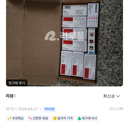
첫구매 후기
리뷰
1
2,198
최*진
2026.06.27
1차리뷰
추천해요
간편한 복용
합리적 가격
재구매 의사