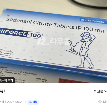
첫구매 후기
리뷰
1
3,
*석
2026.06.29
1차리뷰