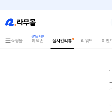
쇼핑몰
혜택존
실시간리뷰
리워드
이벤