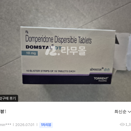
첫구매 후기
리뷰
1
1,
min***
2026.07.01
1차리뷰