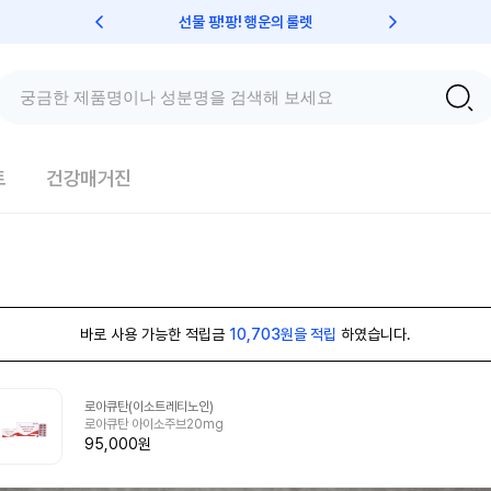
선물 팡!팡! 행운의 룰렛
친구초대 
트
건강매거진
바로 사용 가능한 적립금
10,703원을 적립
하였습니다.
로아큐탄(이소트레티노인)
로아큐탄 아이소주브20mg
95,000원