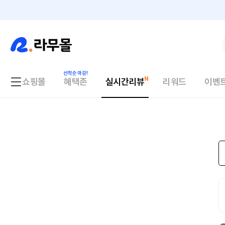
쇼핑몰
혜택존
실시간리뷰
리워드
이벤