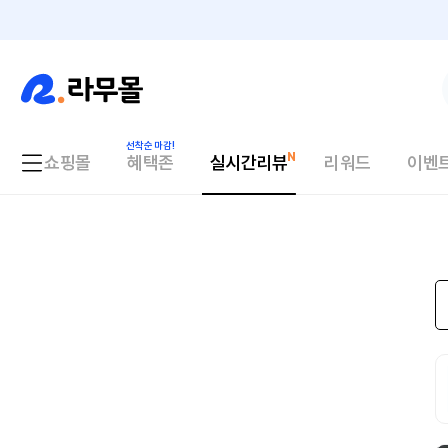
쇼핑몰
혜택존
실시간리뷰
리워드
이벤