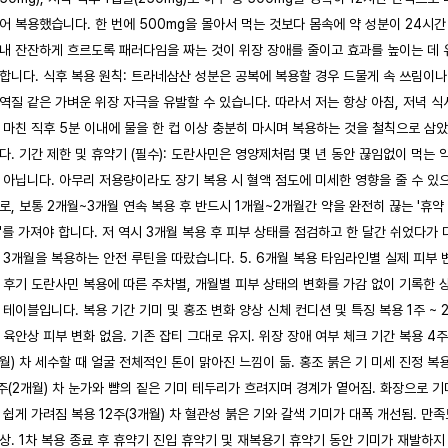
어 복용했습니다. 한 번에 500mg을 몰아서 먹는 것보다 몸속에 약 성분이 24시간
내 잔잔하게 흐르도록 패러다임을 짜는 것이 위장 장애를 줄이고 효과를 높이는 데 
합니다. 식후 복용 원칙: 트라네삼산 성분은 공복에 복용할 경우 드물게 속 쓰림이나
역질 같은 가벼운 위장 자극을 유발할 수 있습니다. 따라서 저는 항상 아침, 저녁 식
 마친 직후 5분 이내에 물을 한 컵 이상 충분히 마시며 복용하는 것을 철칙으로 삼
다. 기간 제한 및 휴약기 (필수): 도란사민은 영양제처럼 몇 년 동안 끊임없이 먹는 
 아닙니다. 아무리 저용량이라도 장기 복용 시 혈액 점도에 미세한 영향을 줄 수 있
로, 보통 2개월~3개월 연속 복용 후 반드시 1개월~2개월간 약을 완전히 끊는 '휴약
'를 가져야 합니다. 저 역시 3개월 복용 후 피부 상태를 점검하고 한 달간 쉬었다가 
 3개월을 복용하는 안전 루틴을 따랐습니다. 5. 6개월 복용 타임라인별 실제 피부 
 후기 도란사민 복용에 따른 주차별, 개월별 피부 상태의 변화를 가감 없이 기록한 
 테이블입니다. 복용 기간 기미 및 홍조 변화 양상 신체 컨디션 및 특징 복용 1주 ~ 
 육안상 피부 변화 없음. 기존 잡티 그대로 유지. 위장 장애 여부 체크 기간 복용 4주
월) 차 세수할 때 얼굴 전체적인 톤이 맑아진 느낌이 듦. 홍조 붉은 기 미세 진정 복
주(2개월) 차 눈가와 뺨의 짙은 기미 테두리가 흐려지며 경계가 옅어짐. 화장으로 기
 쉽게 가려짐 복용 12주(3개월) 차 혈관성 붉은 기와 갈색 기미가 대폭 개선됨. 만족
상. 1차 복용 종료 후 휴약기 진입 휴약기 및 재복용기 휴약기 동안 기미가 재발하지