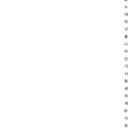
누
내
리
구
를
니
이
므
기
시
화
세
차
개
8
가
최