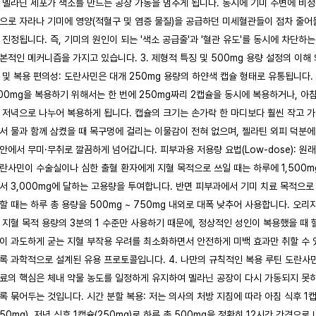
 멜라닌 세포가 색소를 만드는 공장 가동을 멈추게 됩니다. 동시에 기미 주변에 비
으로 자라나 기미에 영양(적혈구 및 염증 물질)을 공급하던 미세혈관들이 점차 줄어
 진정됩니다. 즉, 기미의 원인이 되는 '색소 공급줄'과 '혈관 유도'를 동시에 차단하는
본적인 메커니즘을 가지고 있습니다. 3. 제형적 특징 및 500mg 용량 설정의 이해 
 및 복용 편의성: 도란사민은 대개 250mg 용량의 하얀색 캡슐 형태로 유통됩니다.
00mg을 복용하기 위해서는 한 번에 250mg짜리 2캡슐을 동시에 복용하거나, 아
 저녁으로 나누어 복용하게 됩니다. 캡슐의 크기는 손가락 한 마디보다 훨씬 작고 
서 물과 함께 삼켰을 때 목구멍에 걸리는 이물감이 전혀 없으며, 젤라틴 외피 덕분에
안에서 무미·무취로 깔끔하게 넘어갑니다. 피부과용 저용량 요법(Low-dose): 원래
란사민이 수술실이나 심한 출혈 환자에게 지혈 목적으로 쓰일 때는 하루에 1,500m
서 3,000mg에 달하는 고용량을 투여합니다. 반면 피부과에서 기미 치료 목적으로
할 때는 하루 총 용량을 500mg ~ 750mg 내외로 대폭 낮추어 사용합니다. 오리
 지혈 목적 용량의 3분의 1 수준만 사용하기 때문에, 정상적인 성인이 복용했을 때 
이 과도하게 굳는 지혈 부작용 우려를 최소화하면서 안전하게 미백 효과만 취할 수 
록 과학적으로 설계된 유용 프로토콜입니다. 4. 나만의 규칙적인 복용 루틴 도란사
료의 핵심은 체내 약물 농도를 일정하게 유지하여 멜라닌 공장이 다시 가동되지 못
록 묶어두는 것입니다. 시간 분할 복용: 저는 의사의 처방 지침에 따라 아침 식후 1
250mg), 저녁 식후 1캡슐(250mg)로 하루 총 500mg을 정확히 12시간 간격으로 