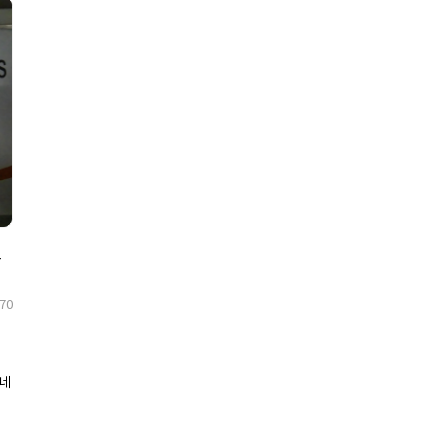
870
이네