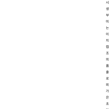
시
생
부
미
는
이
치
캡
조
의
품
출
로
외
가
은
초