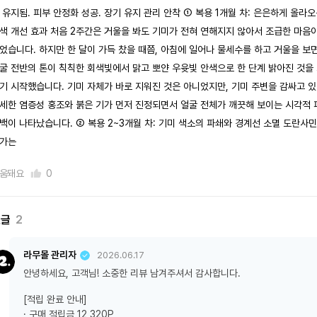
 유지됨. 피부 안정화 성공. 장기 유지 관리 안착 ① 복용 1개월 차: 은은하게 올라
색 개선 효과 처음 2주간은 거울을 봐도 기미가 전혀 연해지지 않아서 조급한 마음
었습니다. 하지만 한 달이 가득 찼을 때쯤, 아침에 일어나 물세수를 하고 거울을 보
굴 전반의 톤이 칙칙한 회색빛에서 맑고 뽀얀 우윳빛 안색으로 한 단계 밝아진 것을
기 시작했습니다. 기미 자체가 바로 지워진 것은 아니었지만, 기미 주변을 감싸고 
세한 염증성 홍조와 붉은 기가 먼저 진정되면서 얼굴 전체가 깨끗해 보이는 시각적 
백이 나타났습니다. ② 복용 2~3개월 차: 기미 색소의 파쇄와 경계선 소멸 도란사
가는
움돼요
0
댓글
2
라무몰 관리자
2026.06.17
안녕하세요, 고객님! 소중한 리뷰 남겨주셔서 감사합니다.
[적립 완료 안내]
· 구매 적립금 12,320P