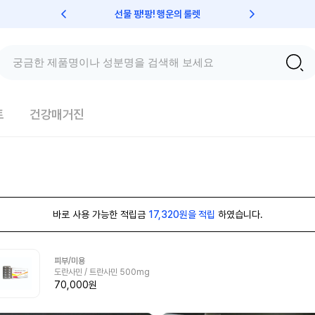
선물 팡!팡! 행운의 룰렛
친구초대 
트
건강매거진
바로 사용 가능한 적립금
17,320원을 적립
하였습니다.
피부/미용
도란사민 / 트란사민 500mg
70,000원