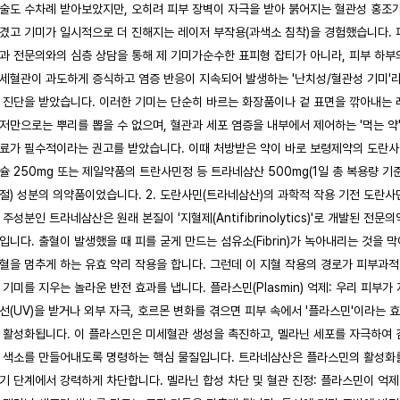
술도 수차례 받아보았지만, 오히려 피부 장벽이 자극을 받아 붉어지는 혈관성 홍조
겼고 기미가 일시적으로 더 진해지는 레이저 부작용(과색소 침착)을 경험했습니다. 
과 전문의와의 심층 상담을 통해 제 기미가순수한 표피형 잡티가 아니라, 피부 하부
세혈관이 과도하게 증식하고 염증 반응이 지속되어 발생하는 '난치성/혈관성 기미'
 진단을 받았습니다. 이러한 기미는 단순히 바르는 화장품이나 겉 표면을 깎아내는 
저만으로는 뿌리를 뽑을 수 없으며, 혈관과 세포 염증을 내부에서 제어하는 '먹는 약
료가 필수적이라는 권고를 받았습니다. 이때 처방받은 약이 바로 보령제약의 도란
슐 250mg 또는 제일약품의 트란사민정 등 트라네삼산 500mg(1일 총 복용량 기
절) 성분의 의약품이었습니다. 2. 도란사민(트라네삼산)의 과학적 작용 기전 도란사
 주성분인 트라네삼산은 원래 본질이 '지혈제(Antifibrinolytics)'로 개발된 전문의
입니다. 출혈이 발생했을 때 피를 굳게 만드는 섬유소(Fibrin)가 녹아내리는 것을 막
혈을 멈추게 하는 유효 약리 작용을 합니다. 그런데 이 지혈 작용의 경로가 피부과
 기미를 지우는 놀라운 반전 효과를 냅니다. 플라스민(Plasmin) 억제: 우리 피부가 
선(UV)을 받거나 외부 자극, 호르몬 변화를 겪으면 피부 속에서 '플라스민'이라는 
 활성화됩니다. 이 플라스민은 미세혈관 생성을 촉진하고, 멜라닌 세포를 자극하여 
 색소를 만들어내도록 명령하는 핵심 물질입니다. 트라네삼산은 플라스민의 활성화
기 단계에서 강력하게 차단합니다. 멜라닌 합성 차단 및 혈관 진정: 플라스민이 억