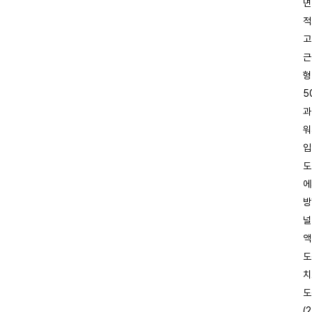
면
적
고
근
형
5
과
워
입
도
에
방
널
액
도
치
도
(