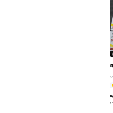
b
복
요