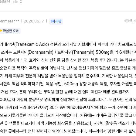
움돼요
0
5,
ommefa***
2026.06.17
1차리뷰
확실한 효과
라네삼산(Tranexamic Acid) 성분의 오리지널 지혈제이자 피부과 기미 치료제로 
 쓰이는 도란사민(Doransamin) / 트란사민(Transamin) 500mg을 약 6개월간 
히 복용하며 느낀 효과와 신체 변화를 담은 상세한 장기 복용 후기입니다. 본 리뷰는
순한 미용 목적의 추측성 글이 아닙니다. 난치성 전신 기미와 혈관성 홍조 증상을 
기 위해 피부과 전문의 처방을 받아 복용법을 엄격히 준수하며 기록한 내용입니다. 
사민의 핵심 약리학적 기전, 복용 루틴, 500mg 용량 처방의 특징, 주차별·개월별 
 개선 효과, 흔히 우려하는 부작용(혈전 등)에 대한 실제 체감과 예방 관리법까지
,000글자 이상의 분량으로 명확하게 정리하여 전달해 드립니다. 1. 도란사민 선택 
용 배경 (왜 트라네삼산인가?) 30대 중반에 접어들면서 양쪽 뺨과 눈가 주변에 나
으로 거뭇거뭇한 기미가 올라오기 시작했습니다. 처음에는 가벼운 잡티인 줄 알고 
민 C 앰플을 바르거나 미백 기능성 화장품을 사용했으나, 시간이 갈수록 색소가 피
숙한 곳에서부터 점차 짙어지고 영역이 넓어졌습니다. 피부과에서 강한 레이저 토닝