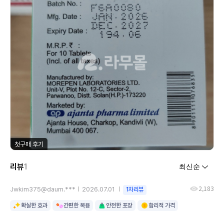
첫구매 후기
리뷰
1
2,183
Jwkim375@daum.***
2026.07.01
1차리뷰
확실한 효과
간편한 복용
안전한 포장
합리적 가격