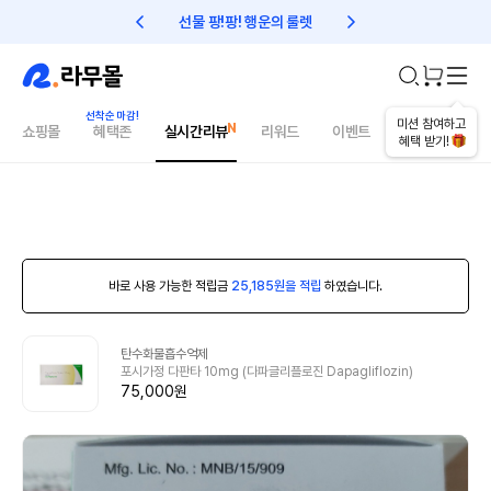
선물 팡!팡! 행운의 룰렛
친구초대 1만원 리워드!
미션 참여하고
쇼핑몰
혜택존
실시간리뷰
리워드
이벤트
건강매거진
혜택 받기!
바로 사용 가능한 적립금
25,185원을 적립
하였습니다.
탄수화물흡수억제
포시가정 다판타 10mg (다파글리플로진 Dapagliflozin)
75,000원