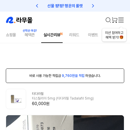
선물 팡!팡! 행운의 룰렛
친구초대 1만원 리워드!
미션 참여하고
쇼핑몰
혜택존
실시간리뷰
리워드
이벤트
건강매거진
혜택 받기!
바로 사용 가능한 적립금
9,760원을 적립
하였습니다.
타다라필
타스틸리아 5mg (타다라필 Tadalafil 5mg)
60,000원