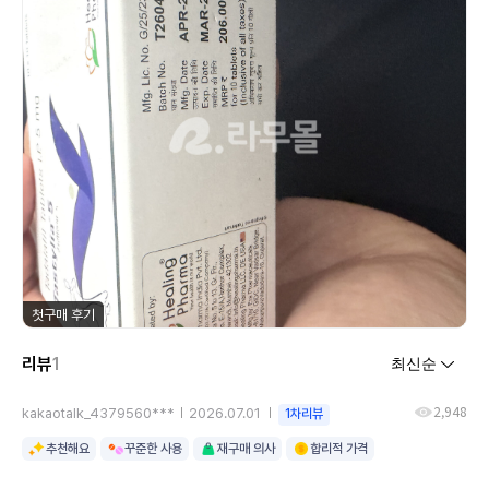
첫구매 후기
리뷰
1
2,948
kakaotalk_4379560***
2026.07.01
1차리뷰
추천해요
꾸준한 사용
재구매 의사
합리적 가격