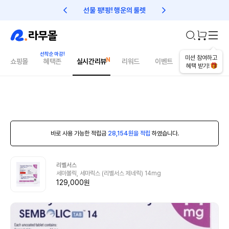
선물 팡!팡! 행운의 룰렛
친구초대 1만원 리워드!
미션 참여하고
쇼핑몰
혜택존
실시간리뷰
리워드
이벤트
건강매거진
혜택 받기!
바로 사용 가능한 적립금
28,154원을 적립
하였습니다.
리벨서스
세마볼릭, 세마릭스 (리벨서스 제네릭) 14mg
129,000원