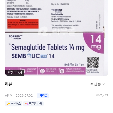
첫구매 후기
리뷰
1
2,203
정*혁
2026.07.02
1차리뷰
추천해요
꾸준한 사용