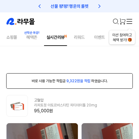
선물 팡!팡! 행운의 룰렛
친구초대 1만원 리워드!
미션 참여하고
쇼핑몰
혜택존
실시간리뷰
리워드
이벤트
건강매거진
혜택 받기!
바로 사용 가능한 적립금
9,322원을 적립
하였습니다.
고혈압
리피토정 아토르바스타틴 피티데이톨 20mg
95,000원