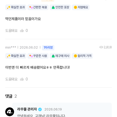
확실한 효과
간편한 복용
안전한 포장
저렴해요
먹던제품이라 믿음이가요
도움돼요
0
2,818
min***
2026.06.02
1차리뷰
확실한 효과
꾸준한 사용
재구매 의사
합리적 가격
이번엔 더 빠르게 배송됐어요ㅎㅎ 만족합니다!
도움돼요
0
댓글
2
라무몰 관리자
2026.06.19
안녕하세요, 고객님! 라무몰입니다.