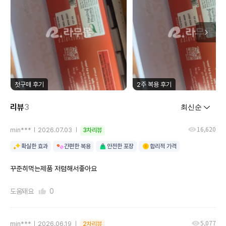
첫구매 후기
2주 복용 후기
리뷰
3
16,620
min***
2026.07.03
3차리뷰
확실한 효과
간편한 복용
안전한 포장
합리적 가격
꾸준히먹는제품 저렴해서좋아요
도움돼요
0
5,077
min***
2026.06.19
2차리뷰