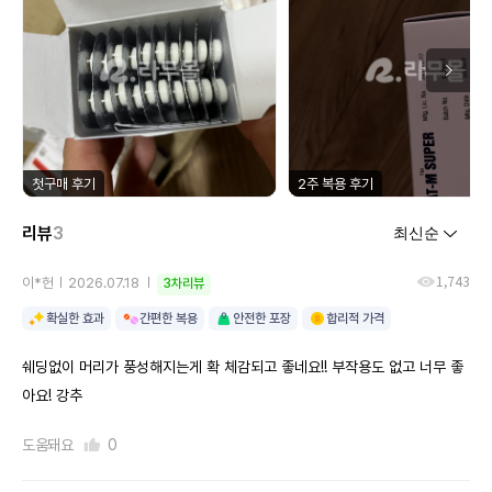
첫구매 후기
2주 복용 후기
리뷰
3
1,743
이*헌
2026.07.18
3차리뷰
확실한 효과
간편한 복용
안전한 포장
합리적 가격
쉐딩없이 머리가 풍성해지는게 확 체감되고 좋네요!! 부작용도 없고 너무 좋
아요! 강추
도움돼요
0