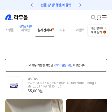
선물 팡!팡! 행운의 룰렛
친구초대 1만원 리워드!
미션 참여하고
쇼핑몰
혜택존
실시간리뷰
리워드
이벤트
건강매거진
혜택 받기!
바로 사용 가능한 적립금
7,916원을 적립
하였습니다.
탈모/육모
두사트-M SUPER ( 두타스테리드 Dutasteride 0.5mg +
Minoxidil 미녹시딜 10mg )
55,000원