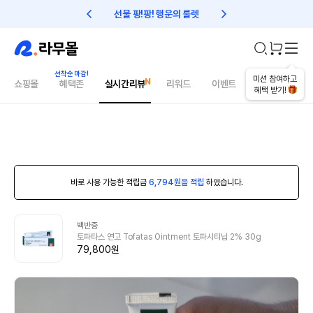
선물 팡!팡! 행운의 룰렛
친구초대 1만원 리워드!
미션 참여하고
쇼핑몰
혜택존
실시간리뷰
리워드
이벤트
건강매거진
혜택 받기!
바로 사용 가능한 적립금
6,794원을 적립
하였습니다.
백반증
토파타스 연고 Tofatas Ointment 토파시티닙 2% 30g
79,800원