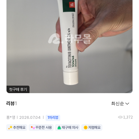
첫구매 후기
리뷰
1
1,372
홍*영
2026.07.04
1차리뷰
추천해요
꾸준한 사용
재구매 의사
저렴해요