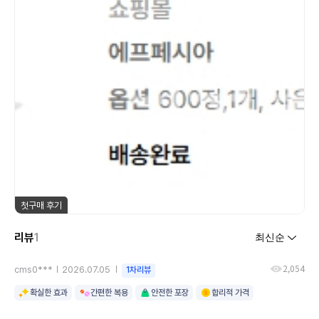
첫구매 후기
리뷰
1
2,054
cms0***
2026.07.05
1차리뷰
확실한 효과
간편한 복용
안전한 포장
합리적 가격