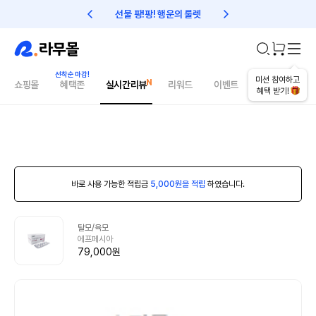
선물 팡!팡! 행운의 룰렛
친구초대 1만원 리워드!
미션 참여하고
쇼핑몰
혜택존
실시간리뷰
리워드
이벤트
건강매거진
혜택 받기!
바로 사용 가능한 적립금
5,000원을 적립
하였습니다.
탈모/육모
에프페시아
79,000원