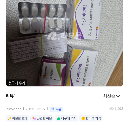
첫구매 후기
리뷰
1
1,408
leeyo***
2026.07.05
1차리뷰
확실한 효과
간편한 복용
재구매 의사
합리적 가격