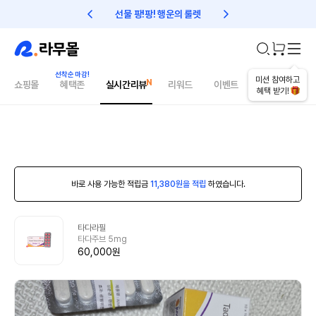
선물 팡!팡! 행운의 룰렛
친구초대 1만원 리워드!
미션 참여하고
쇼핑몰
혜택존
실시간리뷰
리워드
이벤트
건강매거진
혜택 받기!
바로 사용 가능한 적립금
11,380원을 적립
하였습니다.
타다라필
타다주브 5mg
60,000원