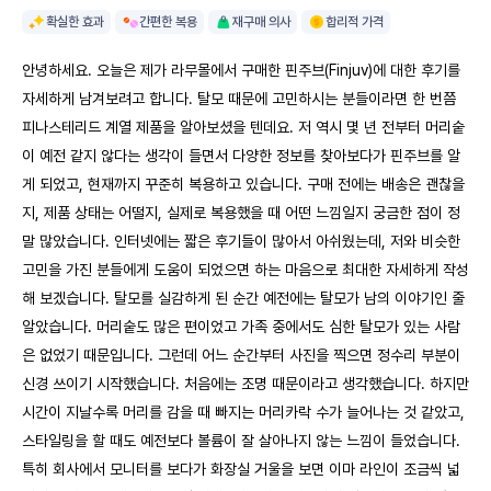
확실한 효과
간편한 복용
재구매 의사
합리적 가격
안녕하세요. 오늘은 제가 라무몰에서 구매한 핀주브(Finjuv)에 대한 후기를
자세하게 남겨보려고 합니다. 탈모 때문에 고민하시는 분들이라면 한 번쯤
피나스테리드 계열 제품을 알아보셨을 텐데요. 저 역시 몇 년 전부터 머리숱
이 예전 같지 않다는 생각이 들면서 다양한 정보를 찾아보다가 핀주브를 알
게 되었고, 현재까지 꾸준히 복용하고 있습니다. 구매 전에는 배송은 괜찮을
지, 제품 상태는 어떨지, 실제로 복용했을 때 어떤 느낌일지 궁금한 점이 정
말 많았습니다. 인터넷에는 짧은 후기들이 많아서 아쉬웠는데, 저와 비슷한
고민을 가진 분들에게 도움이 되었으면 하는 마음으로 최대한 자세하게 작성
해 보겠습니다. 탈모를 실감하게 된 순간 예전에는 탈모가 남의 이야기인 줄
알았습니다. 머리숱도 많은 편이었고 가족 중에서도 심한 탈모가 있는 사람
은 없었기 때문입니다. 그런데 어느 순간부터 사진을 찍으면 정수리 부분이
신경 쓰이기 시작했습니다. 처음에는 조명 때문이라고 생각했습니다. 하지만
시간이 지날수록 머리를 감을 때 빠지는 머리카락 수가 늘어나는 것 같았고,
스타일링을 할 때도 예전보다 볼륨이 잘 살아나지 않는 느낌이 들었습니다.
특히 회사에서 모니터를 보다가 화장실 거울을 보면 이마 라인이 조금씩 넓