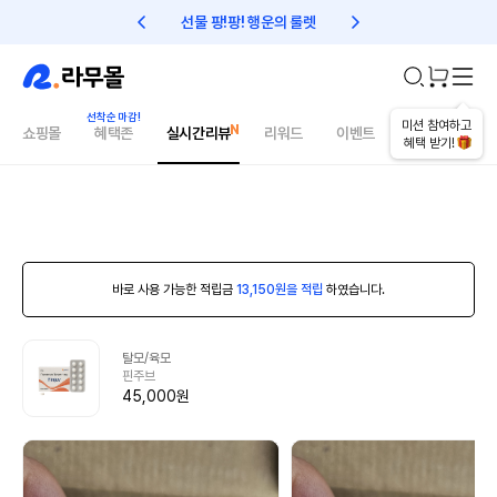
선물 팡!팡! 행운의 룰렛
친구초대 1만원 리워드!
미션 참여하고
쇼핑몰
혜택존
실시간리뷰
리워드
이벤트
건강매거진
혜택 받기!
바로 사용 가능한 적립금
13,150원을 적립
하였습니다.
탈모/육모
핀주브
45,000원