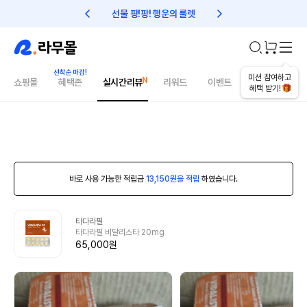
선물 팡!팡! 행운의 룰렛
친구초대 1만원 리워드!
미션 참여하고
쇼핑몰
혜택존
실시간리뷰
리워드
이벤트
건강매거진
혜택 받기!
바로 사용 가능한 적립금
13,150원을 적립
하였습니다.
타다라필
타다라필 비달리스타 20mg
65,000원