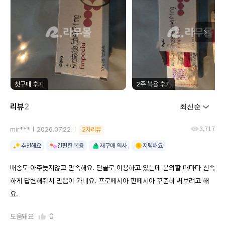
첫구매 후기
2주 복용 후기
리뷰
2
3,717
mir***
2026.07.22
2차리뷰
추천해요
간편한 복용
재구매 의사
저렴해요
배송도 아주늦지않고 만족해요. 단골로 이용하고 있는데 문의할 때마다 신속
하게 답변해줘서 믿음이 가네요. 프로페시아 핀페시아 꾸준히 써보려고 해
요.
도움돼요
0