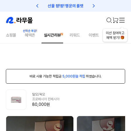
선물 팡!팡! 행운의 룰렛
친구초대 1만원 리워드!
미션 참여하고
쇼핑몰
혜택존
실시간리뷰
리워드
이벤트
건강매거진
혜택 받기!
바로 사용 가능한 적립금
5,000원을 적립
하였습니다.
탈모/육모
프로페시아 핀페시아
80,000원