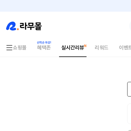
쇼핑몰
혜택존
실시간리뷰
리워드
이벤