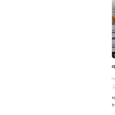
h
처
는