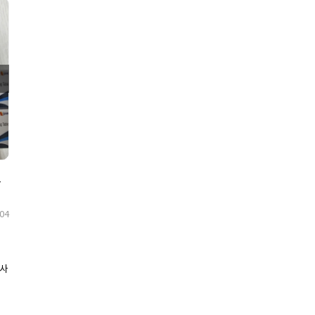
4주 복용 후기
404
 사