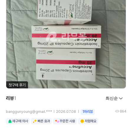
첫구매 후기
리뷰
1
864
banggunyoung@gmail.***
2026.07.08
1차리뷰
재구매 의사
빠른 효과
꾸준한 사용
저렴해요