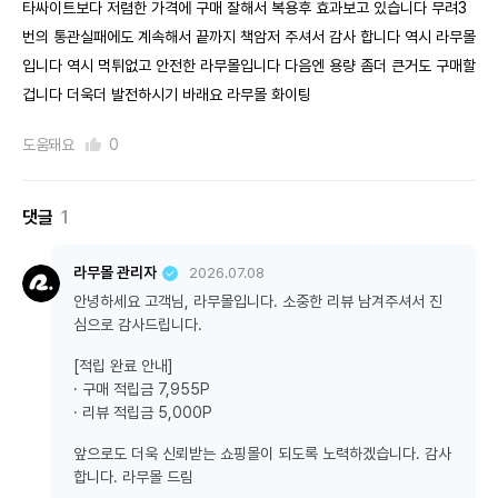
타싸이트보다 저렴한 가격에 구매 잘해서 복용후 효과보고 있습니다 무려3
번의 통관실패에도 계속해서 끝까지 책암저 주셔서 감사 합니다 역시 라무몰
입니다 역시 먹튀없고 안전한 라무몰입니다 다음엔 용량 좀더 큰거도 구매할
겁니다 더욱더 발전하시기 바래요 라무몰 화이팅
도움돼요
0
댓글
1
라무몰 관리자
2026.07.08
안녕하세요 고객님, 라무몰입니다. 소중한 리뷰 남겨주셔서 진
심으로 감사드립니다.
[적립 완료 안내]
· 구매 적립금 7,955P
· 리뷰 적립금 5,000P
앞으로도 더욱 신뢰받는 쇼핑몰이 되도록 노력하겠습니다. 감사
합니다. 라무몰 드림