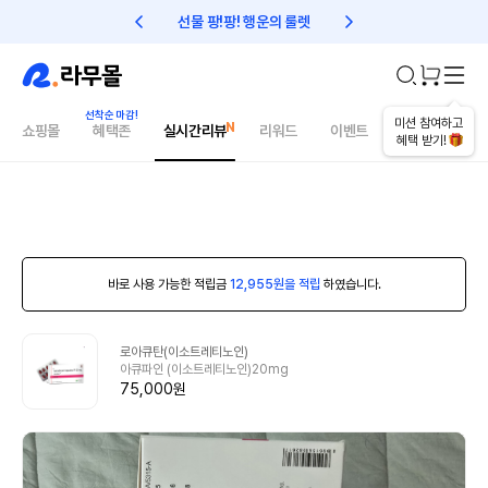
선물 팡!팡! 행운의 룰렛
친구초대 1만원 리워드!
미션 참여하고
쇼핑몰
혜택존
실시간리뷰
리워드
이벤트
건강매거진
혜택 받기!
바로 사용 가능한 적립금
12,955원을 적립
하였습니다.
로아큐탄(이소트레티노인)
아큐파인 (이소트레티노인)20mg
75,000원